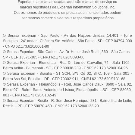
Experian e as marcas usadas aqui são marcas de serviço ou
marcas registradas de Experian Information Solutions, Inc.
Outros nomes de produtos e empresas aqui mencionados podem
ser marcas comerciais de seus respectivos proprietários
© Serasa Experian - São Paulo - Av das Nações Unidas, 14.401 - Torre
Sucupira - 24º andar - Chácara Sto. Antônio - São Paulo - SP - CEP 04794-000
- CNPJ 62.173.620/0001-80
© Serasa Experian - São Carlos - Av. Dr. Heitor José Reali, 360 - São Carlos -
SP - CEP 13571-385 - CNPJ 62.173.620/0093-06
© Serasa Experian - Blumenau - Rua Dr. Léo de Carvalho, 74 - Sala 1105 -
Bairro Velha - Blumenau - SC - CEP 89036-239 - CNPJ 62.173.620/0104-95
© Serasa Experian - Brasília - ST SCN, S/N, Qd 02, Bl C, 109 - Sala 301 -
Bairro Asa Sul, Brasília – DF - CEP 70302-911 - CNPJ 62.173.620/0131-68
© Serasa Experian - Florianópolis - Rod. José Carlos Daux, 8600 - Sala 02,
Bloco 07 - Bairro Santo Antonio de Lisboa, Florianópolis – SC - CEP 88050-
001 - CNPJ 62.173.620/0132-49
© Serasa Experian - Recife - R. Sen. José Henrique, 231 - Bairro Ilha do Leite,
Recife – PE - CEP 50070-460 - CNPJ 62.173.620/0133-20